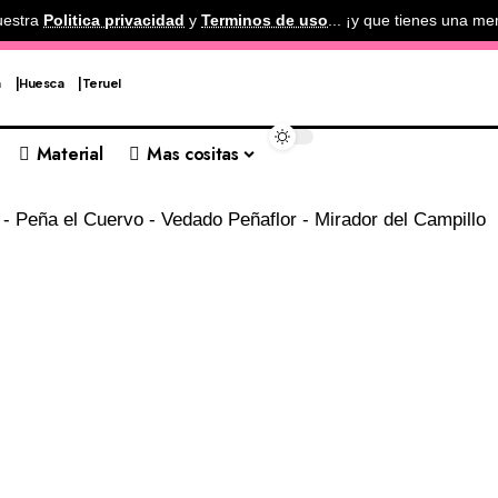
uestra
Politica privacidad
y
Terminos de uso
... ¡y que tienes una me
a
Huesca
Teruel
Material
Mas cositas