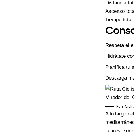
Distancia tot
Ascenso tota
Tiempo total:
Conse
Respeta el e
Hidrátate co
Planifica tu 
Descarga map
Ruta Cicl
A lo largo d
mediterráneo
liebres, zorr