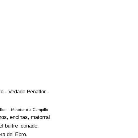
lor – Mirador del Campillo
nos, encinas, matorral
l buitre leonado,
era del Ebro.