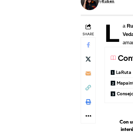
By
Ruben
L
a
Ru
SHARE
Veda
aman
Con
La Ruta
Mapa in
Consejo
Con un
inter