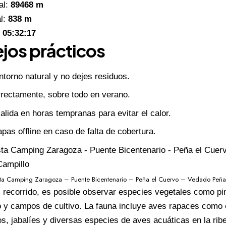
al:
89468 m
l:
838 m
05:32:17
jos prácticos
ntorno natural y no dejes residuos.
rrectamente, sobre todo en verano.
salida en horas tempranas para evitar el calor.
as offline en caso de falta de cobertura.
ista Camping Zaragoza – Puente Bicentenario – Peña el Cuervo – Vedado Peñaf
el recorrido, es posible observar especies vegetales como pi
 y campos de cultivo. La fauna incluye aves rapaces como e
os, jabalíes y diversas especies de aves acuáticas en la rib