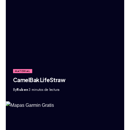
MATERIAL
CamelBak LifeStraw
By
Ruben
3 minutos de lectura